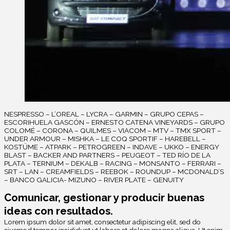
NESPRESSO – L’OREAL – LYCRA – GARMIN – GRUPO CEPAS –
ESCORIHUELA GASCÓN – ERNESTO CATENA VINEYARDS – GRUPO
COLOMÉ – CORONA – QUILMES – VIACOM – MTV – TMX SPORT –
UNDER ARMOUR – MISHKA – LE COQ SPORTIF – HAREBELL –
KOSTÜME – ATPARK – PETROGREEN – INDAVE – UKKO – ENERGY
BLAST – BACKER AND PARTNERS – PEUGEOT – TED RÍO DE LA
PLATA – TERNIUM – DEKALB – RACING – MONSANTO – FERRARI –
SRT – LAN – CREAMFIELDS – REEBOK – ROUNDUP – MCDONALD’S
– BANCO GALICIA- MIZUNO – RIVER PLATE – GENUITY
Comunicar, gestionar y producir buenas
ideas con resultados.
Lorem ipsum dolor sit amet, consectetur adipiscing elit, sed do