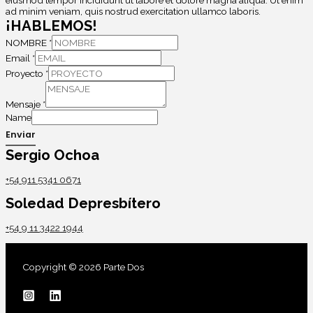
eiusmod tempor incididunt ut labore et dolore magna aliqua. Ut enim
ad minim veniam, quis nostrud exercitation ullamco laboris.
¡HABLEMOS!
NOMBRE
*
Email
*
Proyecto
*
Mensaje
*
Name
Enviar
Sergio Ochoa
+54 911 5341 0671
Soledad Depresbítero
+54 9 11 3422 1944
Copyright © 2026 Parte Dos